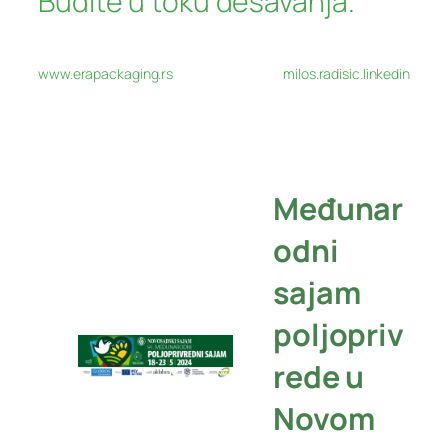
Budite u toku dešavanja.
www.erapackaging.rs
milos.radisic.linkedin
Međunar
odni
sajam
poljopriv
rede u
Novom