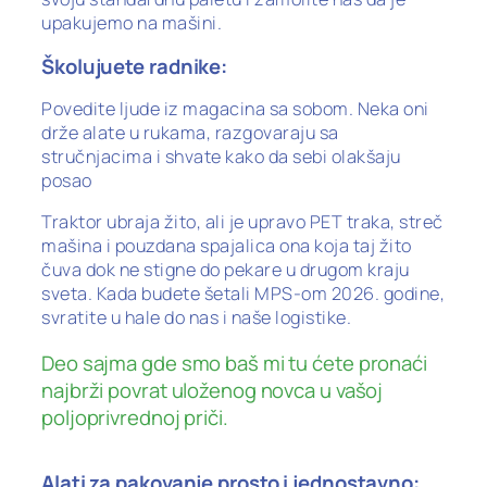
upakujemo na mašini.
Školujuete radnike:
Povedite ljude iz magacina sa sobom. Neka oni
drže alate u rukama, razgovaraju sa
stručnjacima i shvate kako da sebi olakšaju
posao
Traktor ubraja žito, ali je upravo PET traka, streč
mašina i pouzdana spajalica ona koja taj žito
čuva dok ne stigne do pekare u drugom kraju
sveta. Kada budete šetali MPS-om 2026. godine,
svratite u hale do nas i naše logistike.
Deo sajma gde smo baš mi tu ćete pronaći
najbrži povrat uloženog novca u vašoj
poljoprivrednoj priči.
Alati za pakovanje prosto i jednostavno: