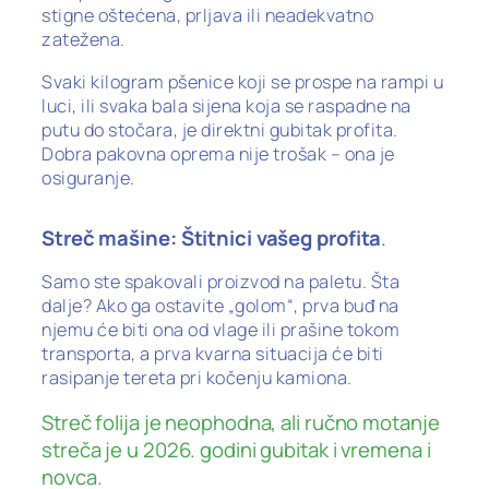
stigne oštećena, prljava ili neadekvatno
zatežena.
Svaki kilogram pšenice koji se prospe na rampi u
luci, ili svaka bala sijena koja se raspadne na
putu do stočara, je direktni gubitak profita.
Dobra pakovna oprema nije trošak – ona je
osiguranje.
Streč mašine: Štitnici vašeg profita
.
Samo ste spakovali proizvod na paletu. Šta
dalje? Ako ga ostavite „golom“, prva buđ na
njemu će biti ona od vlage ili prašine tokom
transporta, a prva kvarna situacija će biti
rasipanje tereta pri kočenju kamiona.
Streč folija je neophodna, ali ručno motanje
streča je u 2026. godini gubitak i vremena i
novca.