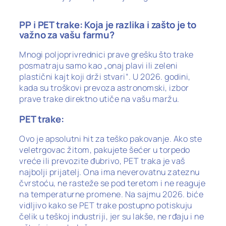
PP i PET trake: Koja je razlika i zašto je to
važno za vašu farmu?
Mnogi poljoprivrednici prave grešku što trake
posmatraju samo kao „onaj plavi ili zeleni
plastični kajt koji drži stvari“. U 2026. godini,
kada su troškovi prevoza astronomski, izbor
prave trake direktno utiče na vašu maržu.
PET trake:
Ovo je apsolutni hit za teško pakovanje. Ako ste
veletrgovac žitom, pakujete šećer u torpedo
vreće ili prevozite đubrivo, PET traka je vaš
najbolji prijatelj. Ona ima neverovatnu zateznu
čvrstoću, ne rasteže se pod teretom i ne reaguje
na temperaturne promene. Na sajmu 2026. biće
vidljivo kako se PET trake postupno potiskuju
čelik u teškoj industriji, jer su lakše, ne rđaju i ne