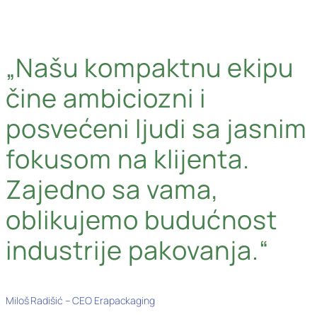
„Našu kompaktnu ekipu
čine ambiciozni i
posvećeni ljudi sa jasnim
fokusom na klijenta.
Zajedno sa vama,
oblikujemo budućnost
industrije pakovanja.“
Miloš Radišić – CEO Erapackaging