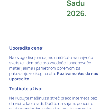
Sadu
2026.
Uporedite cene:
Na ovogodišnjem sajmu naićićete na najveće
svetske i domaće proizvođače i snadbevače
materijalima i pametnom opremom za
pakovanje velikog tereta.
Pozivamo Vas da nas
uporedite.
Testirate uživo:
Ne kupujte mašinu za streč preko interneta bez
da vidite kako radi. Dođite na sajam, ponesite
svoju standardnu paletu i zamolite nas da je