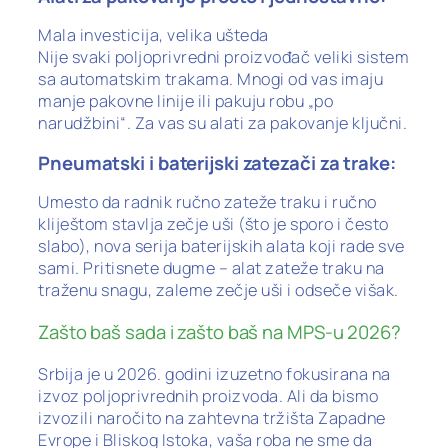
Mala investicija, velika ušteda
Nije svaki poljoprivredni proizvođač veliki sistem
sa automatskim trakama. Mnogi od vas imaju
manje pakovne linije ili pakuju robu „po
narudžbini“. Za vas su alati za pakovanje ključni.
Pneumatski i baterijski zatezači za trake:
Umesto da radnik ručno zateže traku i ručno
kliještom stavlja zečje uši (što je sporo i često
slabo), nova serija baterijskih alata koji rade sve
sami. Pritisnete dugme – alat zateže traku na
traženu snagu, zaleme zečje uši i odseče višak.
Zašto baš sada i zašto baš na MPS-u 2026?
Srbija je u 2026. godini izuzetno fokusirana na
izvoz poljoprivrednih proizvoda. Ali da bismo
izvozili naročito na zahtevna tržišta Zapadne
Evrope i Bliskog Istoka, vaša roba ne sme da