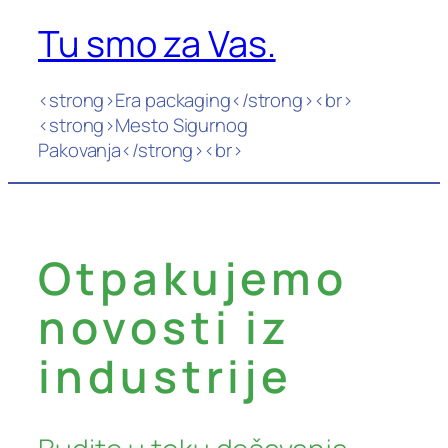
Tu smo za Vas.
Скочи
на
садржај
<strong>Era packaging</strong><br>
<strong>Mesto Sigurnog
Pakovanja</strong><br>
Otpakujemo
novosti iz
industrije