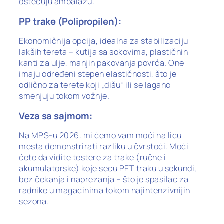
oštećuju ambalažu.
PP trake (Polipropilen):
Ekonomičnija opcija, idealna za stabilizaciju
lakših tereta – kutija sa sokovima, plastičnih
kanti za ulje, manjih pakovanja povrća. One
imaju određeni stepen elastičnosti, što je
odlično za terete koji „dišu“ ili se lagano
smenjuju tokom vožnje.
Veza sa sajmom:
Na MPS-u 2026. mi ćemo vam moći na licu
mesta demonstrirati razliku u čvrstoći. Moći
ćete da vidite testere za trake (ručne i
akumulatorske) koje secu PET traku u sekundi,
bez čekanja i naprezanja – što je spasilac za
radnike u magacinima tokom najintenzivnijih
sezona.