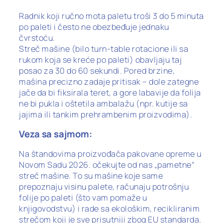
Radnik koji ručno mota paletu troši 3 do 5 minuta
po paleti i često ne obezbeđuje jednaku
čvrstoću.
Streč mašine (bilo turn-table rotacione ili sa
rukom koja se kreće po paleti) obavljaju taj
posao za 30 do 60 sekundi. Pored brzine,
mašina precizno zadaje pritisak – dole zategne
jače da bi fiksirala teret, a gore labavije da folija
ne bi pukla i oštetila ambalažu (npr. kutije sa
jajima ili tankim prehrambenim proizvodima).
Veza sa sajmom:
Na štandovima proizvođača pakovane opreme u
Novom Sadu 2026. očekujte od nas „pametne“
streč mašine. To su mašine koje same
prepoznaju visinu palete, računaju potrošnju
folije po paleti (što vam pomaže u
knjigovodstvu) i rade sa ekološkim, recikliranim
strečom koji je sve prisutniji zbog EU standarda.