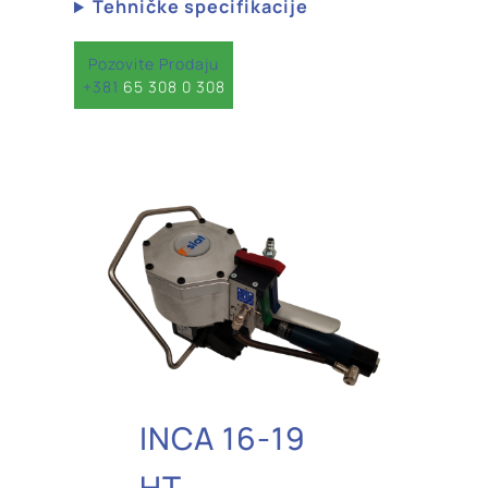
Tehničke specifikacije
Pozovite Prodaju
+381
65 308 0 308
INCA 16-19
HT