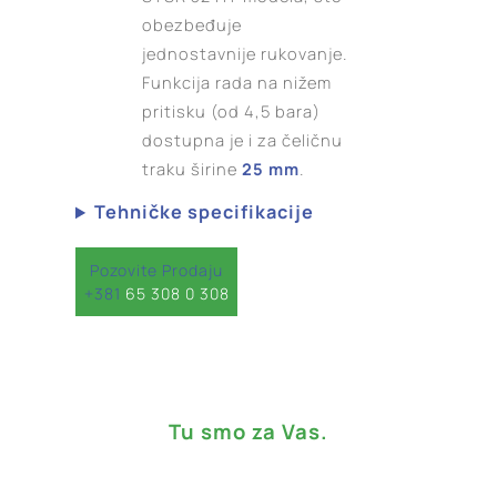
obezbeđuje
jednostavnije rukovanje.
Funkcija rada na nižem
pritisku (od 4,5 bara)
dostupna je i za čeličnu
traku širine
25 mm
.
Tehničke specifikacije
Pozovite Prodaju
+381
65 308 0 308
Tu smo za Vas.