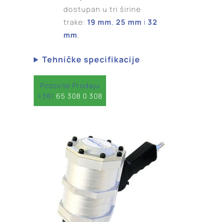
dostupan u tri širine
trake:
19 mm
,
25 mm
i
32
mm
.
Tehničke specifikacije
Pozovite Prodaju
+381
65 308 0 308