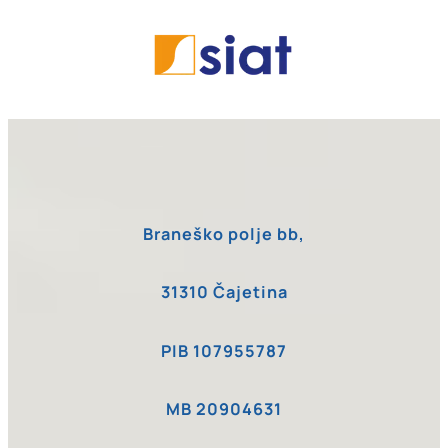
Braneško polje bb,
31310 Čajetina
PIB 107955787
MB 20904631