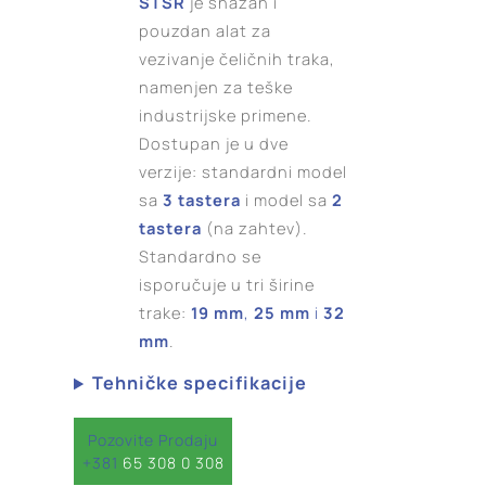
STSR
je snažan i
pouzdan alat za
vezivanje čeličnih traka,
namenjen za teške
industrijske primene.
Dostupan je u dve
verzije: standardni model
sa
3 tastera
i model sa
2
tastera
(na zahtev).
Standardno se
isporučuje u tri širine
trake:
19 mm
,
25 mm
i
32
mm
.
Tehničke specifikacije
Pozovite Prodaju
+381
65 308 0 308