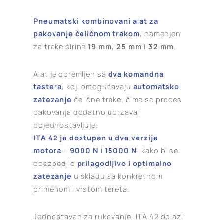
Pneumatski kombinovani alat za
pakovanje čeličnom trakom
, namenjen
za trake širine
19 mm, 25 mm i 32 mm
.
Alat je opremljen sa
dva komandna
tastera
, koji omogućavaju
automatsko
zatezanje
čelične trake, čime se proces
pakovanja dodatno ubrzava i
pojednostavljuje.
ITA 42 je dostupan u dve verzije
motora
–
9000 N
i
15000 N
, kako bi se
obezbedilo
prilagodljivo i optimalno
zatezanje
u skladu sa konkretnom
primenom i vrstom tereta.
Jednostavan za rukovanje, ITA 42 dolazi