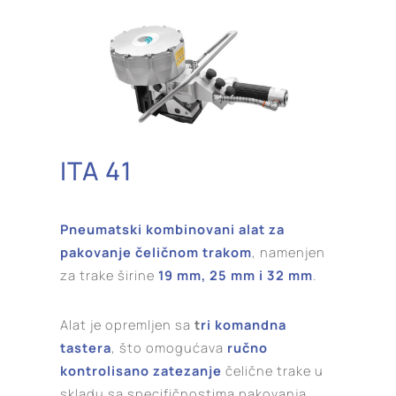
ITA 41
Pneumatski kombinovani alat za
pakovanje čeličnom trakom
, namenjen
za trake širine
19 mm, 25 mm i 32 mm
.
Alat je opremljen sa
t
ri komandna
tastera
, što omogućava
ručno
kontrolisano zatezanje
čelične trake u
skladu sa specifičnostima pakovanja.