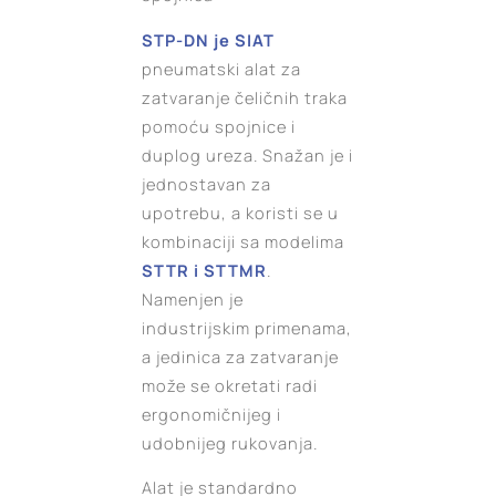
STP-DN je SIAT
pneumatski alat za
zatvaranje čeličnih traka
pomoću spojnice i
duplog ureza. Snažan je i
jednostavan za
upotrebu, a koristi se u
kombinaciji sa modelima
STTR i STTMR
.
Namenjen je
industrijskim primenama,
a jedinica za zatvaranje
može se okretati radi
ergonomičnijeg i
udobnijeg rukovanja.
Alat je standardno