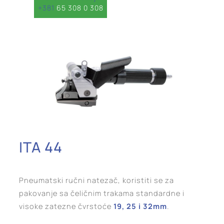
+381
65 308 0 308
ITA 44
Pneumatski ručni natezač, koristiti se za
pakovanje sa čeličnim trakama standardne i
visoke zatezne čvrstoće
19, 25 i 32mm
.