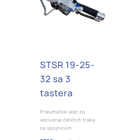
STSR 19-25-
32 sa 3
tastera
Pneumatski alat za
vezivanje čeličnih traka
sa spojnicom