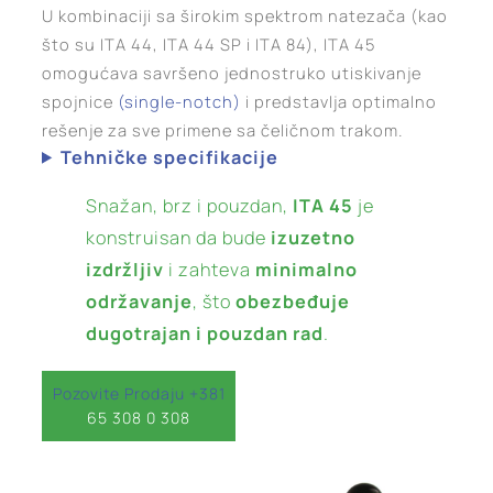
U kombinaciji sa širokim spektrom natezača (kao
što su ITA 44, ITA 44 SP i ITA 84), ITA 45
omogućava savršeno jednostruko utiskivanje
spojnice
(single-notch)
i predstavlja optimalno
rešenje za sve primene sa čeličnom trakom.
Tehničke specifikacije
Snažan, brz i pouzdan,
ITA 45
je
konstruisan da bude
izuzetno
izdržljiv
i zahteva
minimalno
održavanje
, što
obezbeđuje
dugotrajan i pouzdan rad
.
Pozovite Prodaju +381
65 308 0 308