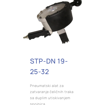
STP-DN 19-
25-32
Pneumatski alat za
zatvaranje čeličnih traka
sa duplim utiskivanjem
spojnica