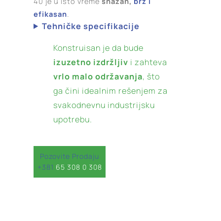
40 je u isto vreme
snažan,
brz i
efikasan
.
Tehničke specifikacije
Konstruisan je da bude
izuzetno izdržljiv
i zahteva
vrlo malo održavanja
, što
ga čini idealnim rešenjem za
svakodnevnu industrijsku
upotrebu.
Pozovite Prodaju
+381
65 308 0 308