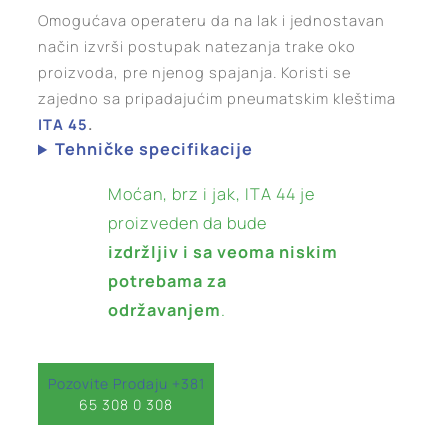
Omogućava operateru da na lak i jednostavan
način izvrši postupak natezanja trake oko
proizvoda, pre njenog spajanja. Koristi se
zajedno sa pripadajućim pneumatskim kleštima
ITA 45
.
Tehničke specifikacije
Moćan, brz i jak, ITA 44 je
proizveden da bude
izdržljiv i sa veoma niskim
potrebama za
održavanjem
.
Pozovite Prodaju +381
65 308 0 308