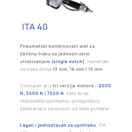
ITA 40
Pneumatski kombinovani alat za
čeličnu traku sa jednostrukim
utiskivanjem
(single notch)
, namenjen
za trake širine
13 mm, 16 mm i 19 mm
.
Dostupan je u
tri verzije motora
–
2000
N, 5500 N i 7500 N
, kako bi se
obezbedilo optimalno i prilagodljivo
zatezanje u zavisnosti od Vaše primene.
Lagan i jednostavan za upotrebu
, ITA