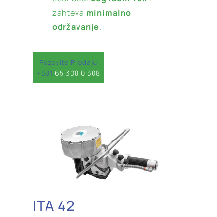
zahteva
minimalno
održavanje
.
Pozovite Prodaju
+381
65 308 0 308
ITA 42