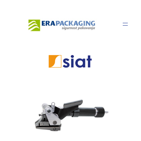
Скочи
на
садржај