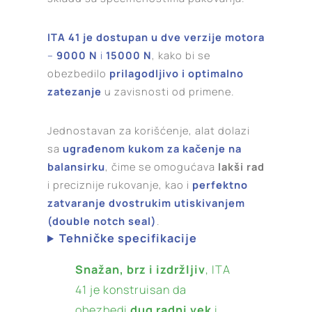
ITA 41 je dostupan u dve verzije motora
–
9000 N
i
15000 N
, kako bi se
obezbedilo
prilagodljivo i optimalno
zatezanje
u zavisnosti od primene.
Jednostavan za korišćenje, alat dolazi
sa
ugrađenom kukom za kačenje na
balansirku
, čime se omogućava
lakši rad
i preciznije rukovanje, kao i
perfektno
zatvaranje dvostrukim utiskivanjem
(double notch seal)
.
Tehničke specifikacije
Snažan, brz i izdržljiv
, ITA
41 je konstruisan da
obezbedi
dug radni vek
i