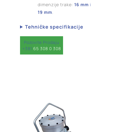
dimenzije trake:
16 mm
i
19 mm
.
Tehničke specifikacije
Pozovite Prodaju
+381
65 308 0 308