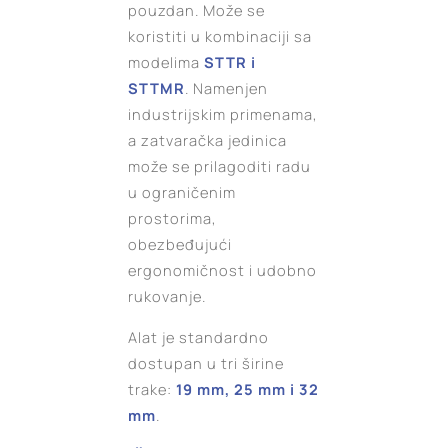
pouzdan. Može se
koristiti u kombinaciji sa
modelima
STTR i
STTMR
. Namenjen
industrijskim primenama,
a zatvaračka jedinica
može se prilagoditi radu
u ograničenim
prostorima,
obezbeđujući
ergonomičnost i udobno
rukovanje.
Alat je standardno
dostupan u tri širine
trake:
19 mm, 25 mm i 32
mm
.