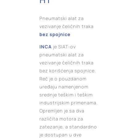
Pneumatski alat za
vezivanje čeličnih traka
bez spojnice
INCA
je SIAT-ov
pneumatski alat za
vezivanje čeličnih traka
bez korišćenja spojnice.
Reč je o pouzdanom
uređaju namenjenom
srednje teškim i teškim
industrijskim primenama.
Opremljen je sa dva
različita motora za
zatezanje, a standardno
je dostupan u dve