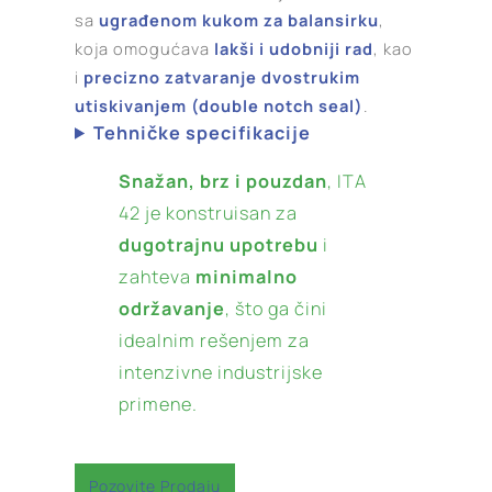
sa
ugrađenom kukom za balansirku
,
koja omogućava
lakši i udobniji rad
, kao
i
precizno zatvaranje dvostrukim
utiskivanjem (double notch seal)
.
Tehničke specifikacije
Snažan, brz i pouzdan
, ITA
42 je konstruisan za
dugotrajnu upotrebu
i
zahteva
minimalno
održavanje
, što ga čini
idealnim rešenjem za
intenzivne industrijske
primene.
Pozovite Prodaju