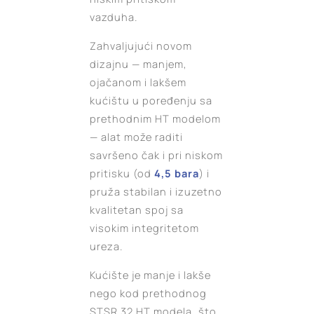
vazduha.
Zahvaljujući novom
dizajnu — manjem,
ojačanom i lakšem
kućištu u poređenju sa
prethodnim HT modelom
— alat može raditi
savršeno čak i pri niskom
pritisku (od
4,5 bara
) i
pruža stabilan i izuzetno
kvalitetan spoj sa
visokim integritetom
ureza.
Kućište je manje i lakše
nego kod prethodnog
STSR 32 HT modela, što